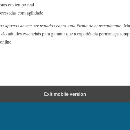
stas em tempo real
ocessadas com agilidade
as apostas devem ser tratadas como uma forma de entretenimento.
Man
s são atitudes essenciais para garantir que a experiência permaneça semp
online.
e
Exit mobile version