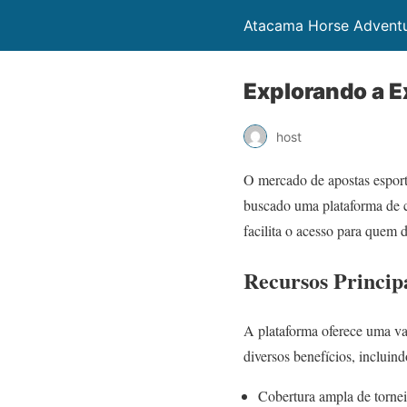
Atacama Horse Advent
Explorando a E
host
O mercado de apostas esporti
buscado uma plataforma de 
facilita o acesso para quem d
Recursos Princip
A plataforma oferece uma va
diversos benefícios, incluin
Cobertura ampla de tornei