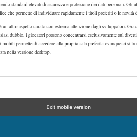
endo standard elevati di sicurezza e protezione dei dati personali. Gli 
ce che permette di individuare rapidamente i titoli preferiti o le novità
 un altro aspetto curato con estrema attenzione dagli sviluppatori. Grazi
lsiasi dubbio, i giocatori possono concentrarsi esclusivamente sul diverti
vi mobili permette di accedere alla propria sala preferita ovunque ci si 
rata nella versione desktop.
e
Exit mobile version