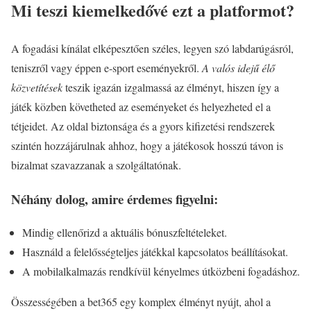
Mi teszi kiemelkedővé ezt a platformot?
A fogadási kínálat elképesztően széles, legyen szó labdarúgásról,
teniszről vagy éppen e-sport eseményekről.
A valós idejű élő
közvetítések
teszik igazán izgalmassá az élményt, hiszen így a
játék közben követheted az eseményeket és helyezheted el a
tétjeidet. Az oldal biztonsága és a gyors kifizetési rendszerek
szintén hozzájárulnak ahhoz, hogy a játékosok hosszú távon is
bizalmat szavazzanak a szolgáltatónak.
Néhány dolog, amire érdemes figyelni:
Mindig ellenőrizd a aktuális bónuszfeltételeket.
Használd a felelősségteljes játékkal kapcsolatos beállításokat.
A mobilalkalmazás rendkívül kényelmes útközbeni fogadáshoz.
Összességében a bet365 egy komplex élményt nyújt, ahol a