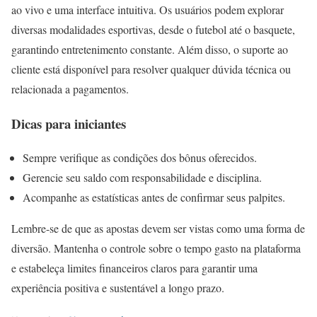
ao vivo e uma interface intuitiva. Os usuários podem explorar
diversas modalidades esportivas, desde o futebol até o basquete,
garantindo entretenimento constante. Além disso, o suporte ao
cliente está disponível para resolver qualquer dúvida técnica ou
relacionada a pagamentos.
Dicas para iniciantes
Sempre verifique as condições dos bônus oferecidos.
Gerencie seu saldo com responsabilidade e disciplina.
Acompanhe as estatísticas antes de confirmar seus palpites.
Lembre-se de que as apostas devem ser vistas como uma forma de
diversão. Mantenha o controle sobre o tempo gasto na plataforma
e estabeleça limites financeiros claros para garantir uma
experiência positiva e sustentável a longo prazo.