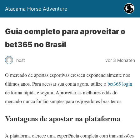
Atacama Horse Adventure
Guia completo para aproveitar o
bet365 no Brasil
host
vor 3 Monaten
O mercado de apostas esportivas cresceu exponencialmente nos
últimos anos. Para acessar sua conta agora, utilize o
bet365 login
de forma rápida e segura. Aproveitar as melhores odds do
mercado nunca foi tão simples para os jogadores brasileiros.
Vantagens de apostar na plataforma
A plataforma oferece uma experiência completa com transmissões