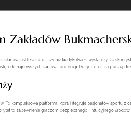
um Zakładów Bukmachersk
akładów jest teraz prostszy niż kiedykolwiek, wystarczy, że skorzys
 dostęp do najnowszych kursów i promocji. Dołącz do nas i poczuj
nży
ów. To kompleksowa platforma, która integruje pasjonatów sportu z c
priorytet to zapewnienie graczom bezpiecznego i intuicyjnego środowi