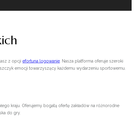
ich
tasz z opcji
efortuna logowanie
. Nasza platforma oferuje szeroki
 dreszczyk emocji towarzyszący każdemu wydarzeniu sportowemu.
ałego kraju. Oferujemy bogatą ofertę zakładów na różnorodne
ska do gry.