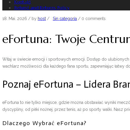
Kontakt
Refund and Returns Policy
18. Mai. 2026
/ by
host
/
Sin categoría
/
0 comments
eFortuna: Twoje Centr
Witaj w świecie emocji i sportowych emocji. Dostęp do ulubionych z
wachlarz możliwości dla każdego fana sportu, zapewniając łatwy
Poznaj eFortuna – Lidera Bra
eFortuna to nie tylko miejsce, gdzie można obstawiać wyniki mecz
dyscypliny, od piłki nożnej, przez tenis, aż po sporty walki. Nasz 
Dlaczego Wybrać eFortuna?