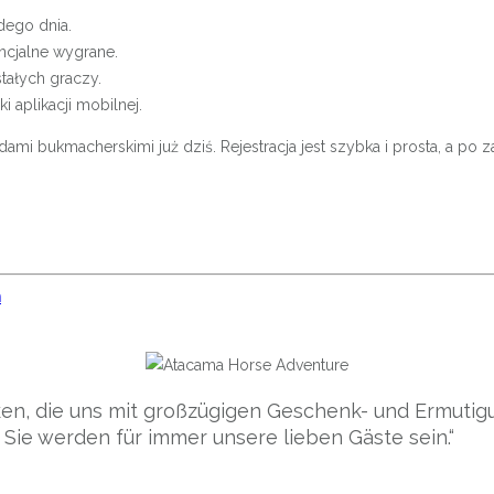
dego dnia.
ncjalne wygrane.
tałych graczy.
 aplikacji mobilnej.
ami bukmacherskimi już dziś. Rejestracja jest szybka i prosta, a p
h
en, die uns mit großzügigen Geschenk- und Ermuti
 Sie werden für immer unsere lieben Gäste sein.“