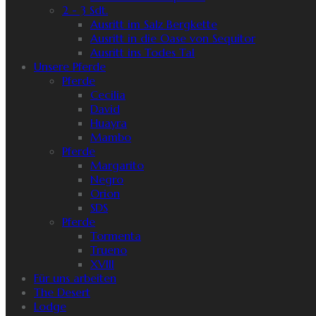
2 - 3 Sdt.
Ausritt im Salz Bergkette
Ausritt in die Oase von Sequitor
Ausritt ins Todes Tal
Unsere Pferde
Pferde
Cecilia
David
Huayra
Mambo
Pferde
Margarito
Negro
Orion
SDS
Pferde
Tormenta
Trueno
XVIII
Für uns arbeiten
The Desert
Lodge