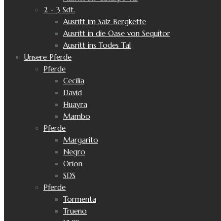
2 - 3 Sdt.
Ausritt im Salz Bergkette
Ausritt in die Oase von Sequitor
Ausritt ins Todes Tal
Unsere Pferde
Pferde
Cecilia
David
Huayra
Mambo
Pferde
Margarito
Negro
Orion
SDS
Pferde
Tormenta
Trueno