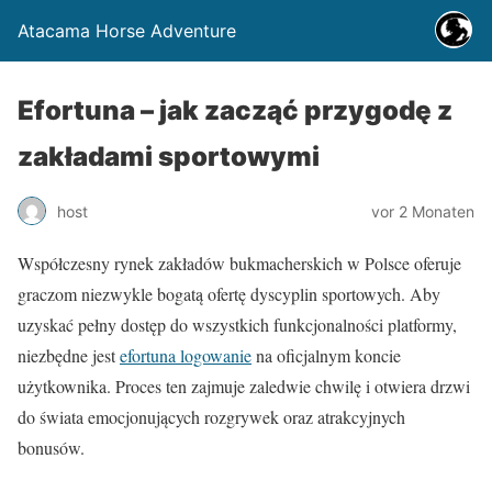
Atacama Horse Adventure
Efortuna – jak zacząć przygodę z
zakładami sportowymi
host
vor 2 Monaten
Współczesny rynek zakładów bukmacherskich w Polsce oferuje
graczom niezwykle bogatą ofertę dyscyplin sportowych. Aby
uzyskać pełny dostęp do wszystkich funkcjonalności platformy,
niezbędne jest
efortuna logowanie
na oficjalnym koncie
użytkownika. Proces ten zajmuje zaledwie chwilę i otwiera drzwi
do świata emocjonujących rozgrywek oraz atrakcyjnych
bonusów.