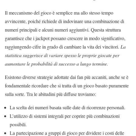
Il meccanismo del gioco è semplice ma allo stesso tempo
avvincente, poiché richiede di indovinare una combinazione di
numeri principali e alcuni numeri aggiuntivi. Questa struttura
garantisce che i jackpot possano crescere in modo significativo,
raggiungendo cifre in grado di cambiare la vita dei vincitori.
La
statistica suggerisce di variare spesso le proprie giocate per
aumentare le probabilità di successo a lungo termine.
Esistono diverse strategie adottate dai fan più accaniti, anche se è
fondamentale ricordare che si tratta di un gioco basato puramente
sulla sorte. Tra le abitudini più diffuse troviamo:
La scelta dei numeri basata sulle date di ricorrenze personali.
L’utilizzo di sistemi integrali per coprire più combinazioni
possibili.
La partecipazione a gruppi di gioco per dividere i costi delle