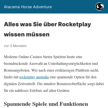
Atacama Horse Adventure
Alles was Sie über Rocketplay
wissen müssen
vor 3 Monaten
Moderne Online-Casinos bieten Spielern heute eine
beeindruckende Auswahl an Unterhaltungsmöglichkeiten und
Bonusangeboten. Wer nach einer erstklassigen Plattform sucht,
findet mit
rocketplay australia
eine spannende Option für den
digitalen Zeitvertreib. Die intuitive Benutzeroberfläche sorgt dabei
für ein nahtloses Erlebnis auf allen Geräten.
Spannende Spiele und Funktionen