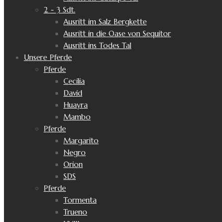
2 - 3 Sdt.
Ausritt im Salz Bergkette
Ausritt in die Oase von Sequitor
Ausritt ins Todes Tal
Unsere Pferde
Pferde
Cecilia
David
Huayra
Mambo
Pferde
Margarito
Negro
Orion
SDS
Pferde
Tormenta
Trueno