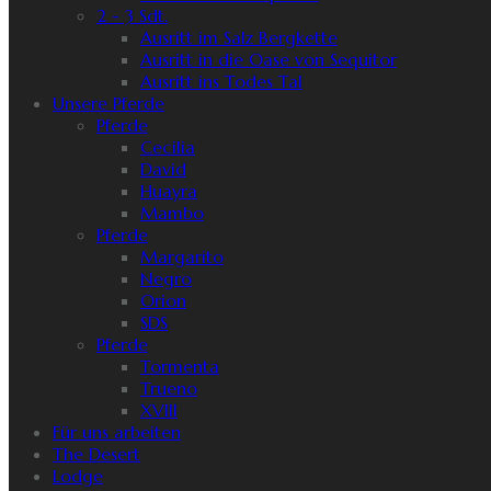
2 - 3 Sdt.
Ausritt im Salz Bergkette
Ausritt in die Oase von Sequitor
Ausritt ins Todes Tal
Unsere Pferde
Pferde
Cecilia
David
Huayra
Mambo
Pferde
Margarito
Negro
Orion
SDS
Pferde
Tormenta
Trueno
XVIII
Für uns arbeiten
The Desert
Lodge