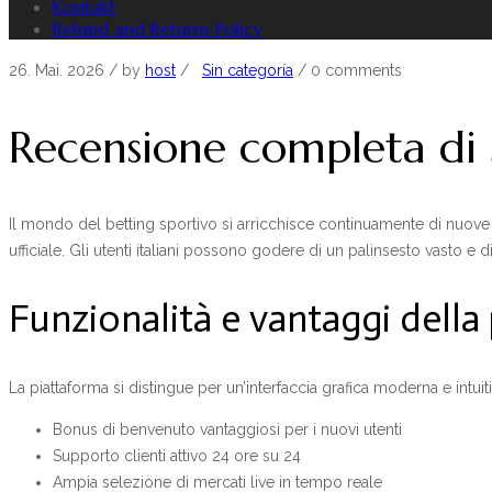
Kontakt
Refund and Returns Policy
26. Mai. 2026
/ by
host
/
Sin categoría
/
0 comments
Recensione completa di 
Il mondo del betting sportivo si arricchisce continuamente di nuove p
ufficiale. Gli utenti italiani possono godere di un palinsesto vasto e
Funzionalità e vantaggi della
La piattaforma si distingue per un’interfaccia grafica moderna e intuitiv
Bonus di benvenuto vantaggiosi per i nuovi utenti
Supporto clienti attivo 24 ore su 24
Ampia selezione di mercati live in tempo reale