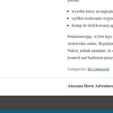
wysokie kursy na najpopu
szybkie rozliczanie wyg
dostęp do dedykowanej ap
Podsumowując, wybór tego op
środowisku online. Regularni
Należy jednak pamiętać, że
kontroli nad budżetem prze
Categories:
Sin categoría
Atacama Horse Adventur