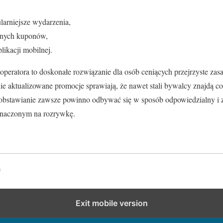
larniejsze wydarzenia,
ranych kuponów,
likacji mobilnej.
eratora to doskonałe rozwiązanie dla osób ceniących przejrzyste zasad
e aktualizowane promocje sprawiają, że nawet stali bywalcy znajdą coś
 obstawianie zawsze powinno odbywać się w sposób odpowiedzialny i 
znaczonym na rozrywkę.
e
Exit mobile version