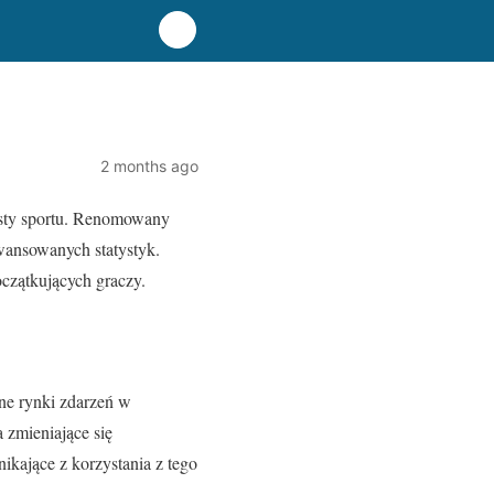
2 months ago
asty sportu. Renomowany
wansowanych statystyk.
oczątkujących graczy.
ne rynki zdarzeń w
 zmieniające się
ikające z korzystania z tego