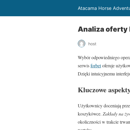
Atacama Horse Advent
Analiza oferty
host
Wybór odpowiedniego operat
serwis
forbet
oferuje użytko
Dzięki intuicyjnemu interfej
Kluczowe aspekty
Użytkownicy doceniają prze
koszykówce.
Zakłady na ży
okoliczności w trakcie trwa
portalu: