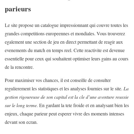
parieurs
Le site propose un catalogue impressionnant qui couvre toutes les
grandes competitions europeennes et mondiales. Vous trouverez
egalement une section de jeu en direct permettant de reagir aux
evenements du match en temps reel. Cette reactivite est devenue
essentielle pour ceux qui souhaitent optimiser leurs gains au cours
de la rencontre.
Pour maximiser vos chances, il est conseille de consulter
regulierement les statistiques et les analyses fournies sur le site.
La
gestion rigoureuse de son capital est la cle d’une aventure reussie
sur le long terme.
En gardant la tete froide et en analysant bien les
enjeux, chaque parieur peut esperer vivre des moments intenses
devant son ecran.