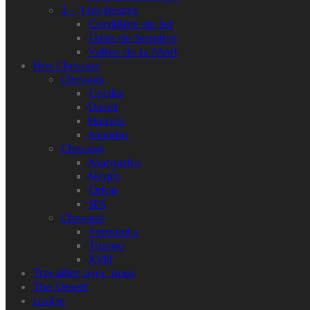
2 - 3 les heures
Cordillère de Sel
Oasis de Sequitor
Vallée de la Mort
Nos Chevaux
Chevaux
Cecilia
David
Huayra
Mambo
Chevaux
Margarito
Negro
Orion
SDS
Chevaux
Tormenta
Trueno
XVIII
Travailler avec nous
The Desert
Lodge