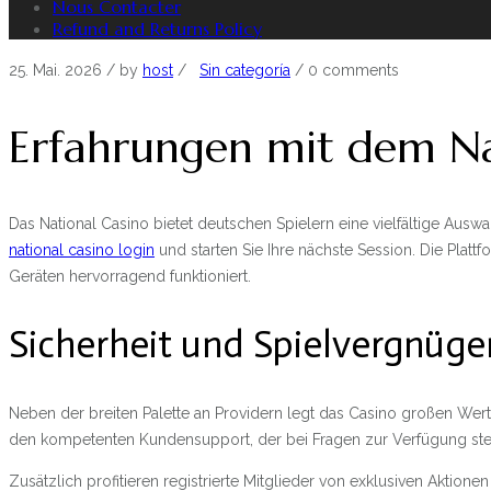
Nous Contacter
Refund and Returns Policy
25. Mai. 2026
/ by
host
/
Sin categoría
/
0 comments
Erfahrungen mit dem Nati
Das National Casino bietet deutschen Spielern eine vielfältige Aus
national casino login
und starten Sie Ihre nächste Session. Die Pla
Geräten hervorragend funktioniert.
Sicherheit und Spielvergnüg
Neben der breiten Palette an Providern legt das Casino großen Wert
den kompetenten Kundensupport, der bei Fragen zur Verfügung ste
Zusätzlich profitieren registrierte Mitglieder von exklusiven Akti