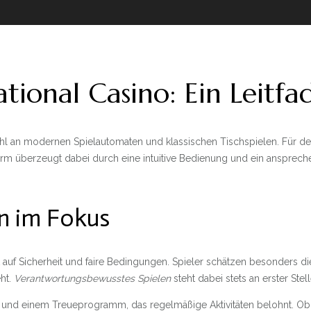
onal Casino: Ein Leitfad
wahl an modernen Spielautomaten und klassischen Tischspielen. Für d
ttform überzeugt dabei durch eine intuitive Bedienung und ein anspre
en im Fokus
 auf Sicherheit und faire Bedingungen. Spieler schätzen besonders d
ht.
Verantwortungsbewusstes Spielen
steht dabei stets an erster Ste
onen und einem Treueprogramm, das regelmäßige Aktivitäten belohnt. Ob