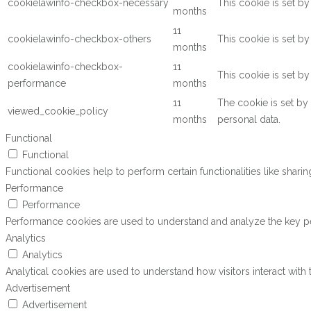
cookielawinfo-checkbox-necessary
This cookie is set b
months
11
cookielawinfo-checkbox-others
This cookie is set b
months
cookielawinfo-checkbox-
11
This cookie is set b
performance
months
11
The cookie is set by
viewed_cookie_policy
months
personal data.
Functional
Functional
Functional cookies help to perform certain functionalities like shari
Performance
Performance
Performance cookies are used to understand and analyze the key perf
Analytics
Analytics
Analytical cookies are used to understand how visitors interact with 
Advertisement
Advertisement