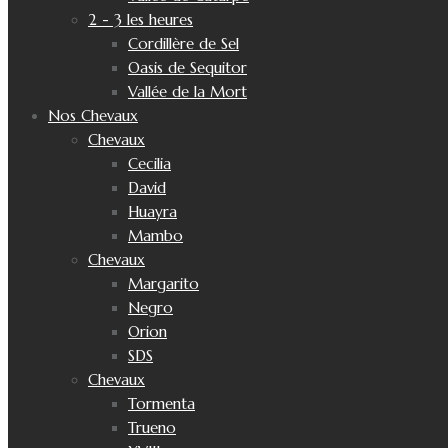
2 - 3 les heures
Cordillère de Sel
Oasis de Sequitor
Vallée de la Mort
Nos Chevaux
Chevaux
Cecilia
David
Huayra
Mambo
Chevaux
Margarito
Negro
Orion
SDS
Chevaux
Tormenta
Trueno