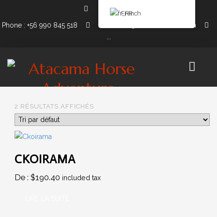
French
Phone : +56 990 845 518
Email: info@atacamahorse.com
...
2 RÉSULTATS AFFICHÉS
NOS RANDOS
10 JOURS D'ÉQUITATION & 8 NUITS DE CAMPING
CKOIRAMA
5 JOURS D'ÉQUITATION & 4 NUITS DE CAMPING
De :
$
190.40
included tax
3 JOURS D'ÉQUITATION & 2 NUITS DE CAMPING
LIRE LA SUITE
2 JOURS D'ÉQUITATION & 1 NUITS DE CAMPING