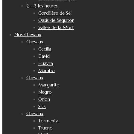
2 - 3 les heures
Cordillère de Sel
Oasis de Sequitor
Vallée de la Mort
Nos Chevaux
Chevaux
Cecilia
David
Huayra
Mambo
Chevaux
Margarito
Negro
Orion
SDS
Chevaux
Tormenta
Trueno