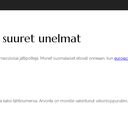
a suuret unelmat
massiivisia jättipotteja. Monet suomalaiset etsivät onneaan, kun
euroja
 ja kaksi tähtinumeroa. Arvonta on monille vakiintunut viikonloppurutiini