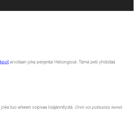
ckpot
arvotaan joka perjantai Helsingissä. Tämä peli yhdistää
, joka tuo arkeen sopivaa lisäjännitystä.
Onni voi potkaista kenet