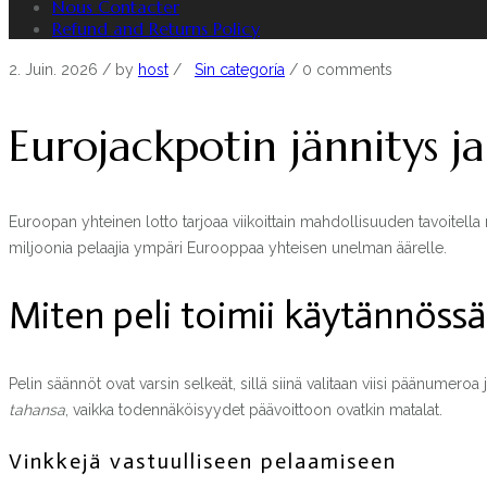
Nous Contacter
Refund and Returns Policy
2. Juin. 2026
/ by
host
/
Sin categoría
/
0 comments
Eurojackpotin jännitys j
Euroopan yhteinen lotto tarjoaa viikoittain mahdollisuuden tavoitella 
miljoonia pelaajia ympäri Eurooppaa yhteisen unelman äärelle.
Miten peli toimii käytännössä
Pelin säännöt ovat varsin selkeät, sillä siinä valitaan viisi päänumeroa
tahansa
, vaikka todennäköisyydet päävoittoon ovatkin matalat.
Vinkkejä vastuulliseen pelaamiseen