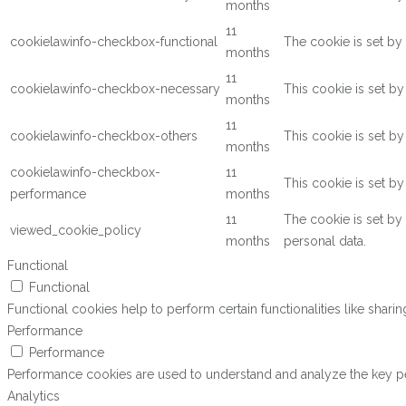
months
11
cookielawinfo-checkbox-functional
The cookie is set by
months
11
cookielawinfo-checkbox-necessary
This cookie is set b
months
11
cookielawinfo-checkbox-others
This cookie is set b
months
cookielawinfo-checkbox-
11
This cookie is set b
performance
months
11
The cookie is set by
viewed_cookie_policy
months
personal data.
Functional
Functional
Functional cookies help to perform certain functionalities like shari
Performance
Performance
Performance cookies are used to understand and analyze the key perf
Analytics