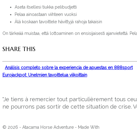
Aseta itsellesi tiukka pelibudjetti
Pelaa ainoastaan viihteen vuoksi
Älä koskaan tavoittele hävittyjä rahoja takaisin
On tärkeää muistaa, että lottoaminen on ensisijaisesti ajanvietettä. 
SHARE THIS
Análisis completo sobre la experiencia de apuestas en 888sport
Eurojackpot: Unelmien tavoittelua viikoittain
"Je tiens à remercier tout particulièrement tous 
ne pourrons pas sortir de cette situation de crise. V
© 2026 - Atacama Horse Adventure - Made With