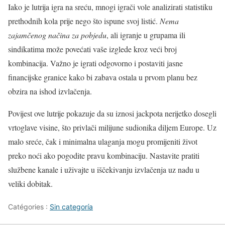
Iako je lutrija igra na sreću, mnogi igrači vole analizirati statistiku
prethodnih kola prije nego što ispune svoj listić.
Nema
zajamčenog načina za pobjedu
, ali igranje u grupama ili
sindikatima može povećati vaše izglede kroz veći broj
kombinacija. Važno je igrati odgovorno i postaviti jasne
financijske granice kako bi zabava ostala u prvom planu bez
obzira na ishod izvlačenja.
Povijest ove lutrije pokazuje da su iznosi jackpota nerijetko dosegli
vrtoglave visine, što privlači milijune sudionika diljem Europe. Uz
malo sreće, čak i minimalna ulaganja mogu promijeniti život
preko noći ako pogodite pravu kombinaciju. Nastavite pratiti
službene kanale i uživajte u iščekivanju izvlačenja uz nadu u
veliki dobitak.
Catégories :
Sin categoría