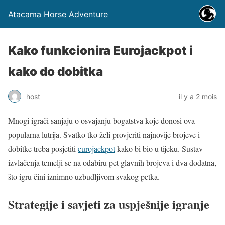
Atacama Horse Adventure
Kako funkcionira Eurojackpot i
kako do dobitka
host
il y a 2 mois
Mnogi igrači sanjaju o osvajanju bogatstva koje donosi ova
popularna lutrija. Svatko tko želi provjeriti najnovije brojeve i
dobitke treba posjetiti
eurojackpot
kako bi bio u tijeku. Sustav
izvlačenja temelji se na odabiru pet glavnih brojeva i dva dodatna,
što igru čini iznimno uzbudljivom svakog petka.
Strategije i savjeti za uspješnije igranje