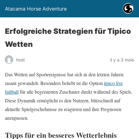
Atacama Horse Adventure
Erfolgreiche Strategien für Tipico
Wetten
host
il y a 3 mois
Das Wetten auf Sportereignisse hat sich in den letzten Jahren
rasant gewandelt. Besonders beliebt ist die Option
tipico live
fußball
für alle begeisterten Zuschauer direkt während des Spiels.
Diese Dynamik ermöglicht es den Nutzern, blitzschnell auf
aktuelle Spielgeschehnisse zu reagieren und ihre Prognosen
anzupassen.
Tipps für ein besseres Wetterlebnis