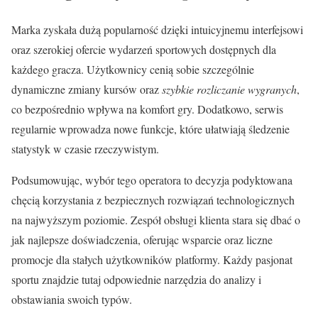
Marka zyskała dużą popularność dzięki intuicyjnemu interfejsowi
oraz szerokiej ofercie wydarzeń sportowych dostępnych dla
każdego gracza. Użytkownicy cenią sobie szczególnie
dynamiczne zmiany kursów oraz
szybkie rozliczanie wygranych
,
co bezpośrednio wpływa na komfort gry. Dodatkowo, serwis
regularnie wprowadza nowe funkcje, które ułatwiają śledzenie
statystyk w czasie rzeczywistym.
Podsumowując, wybór tego operatora to decyzja podyktowana
chęcią korzystania z bezpiecznych rozwiązań technologicznych
na najwyższym poziomie. Zespół obsługi klienta stara się dbać o
jak najlepsze doświadczenia, oferując wsparcie oraz liczne
promocje dla stałych użytkowników platformy. Każdy pasjonat
sportu znajdzie tutaj odpowiednie narzędzia do analizy i
obstawiania swoich typów.