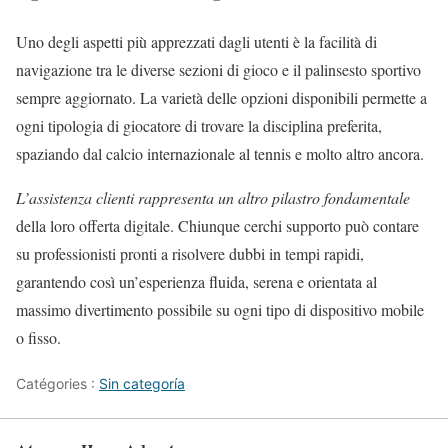
Uno degli aspetti più apprezzati dagli utenti è la facilità di
navigazione tra le diverse sezioni di gioco e il palinsesto sportivo
sempre aggiornato. La varietà delle opzioni disponibili permette a
ogni tipologia di giocatore di trovare la disciplina preferita,
spaziando dal calcio internazionale al tennis e molto altro ancora.
L’assistenza clienti rappresenta un altro pilastro fondamentale
della loro offerta digitale. Chiunque cerchi supporto può contare
su professionisti pronti a risolvere dubbi in tempi rapidi,
garantendo così un’esperienza fluida, serena e orientata al
massimo divertimento possibile su ogni tipo di dispositivo mobile
o fisso.
Catégories :
Sin categoría