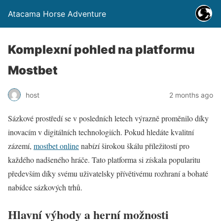
Atacama Horse Adventure
Komplexní pohled na platformu
Mostbet
host
2 months ago
Sázkové prostředí se v posledních letech výrazně proměnilo díky
inovacím v digitálních technologiích. Pokud hledáte kvalitní
zázemí,
mostbet online
nabízí širokou škálu příležitostí pro
každého nadšeného hráče. Tato platforma si získala popularitu
především díky svému uživatelsky přívětivému rozhraní a bohaté
nabídce sázkových trhů.
Hlavní výhody a herní možnosti