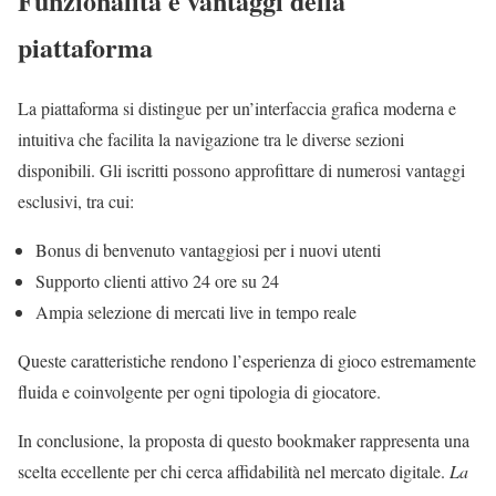
Funzionalità e vantaggi della
piattaforma
La piattaforma si distingue per un’interfaccia grafica moderna e
intuitiva che facilita la navigazione tra le diverse sezioni
disponibili. Gli iscritti possono approfittare di numerosi vantaggi
esclusivi, tra cui:
Bonus di benvenuto vantaggiosi per i nuovi utenti
Supporto clienti attivo 24 ore su 24
Ampia selezione di mercati live in tempo reale
Queste caratteristiche rendono l’esperienza di gioco estremamente
fluida e coinvolgente per ogni tipologia di giocatore.
In conclusione, la proposta di questo bookmaker rappresenta una
scelta eccellente per chi cerca affidabilità nel mercato digitale.
La