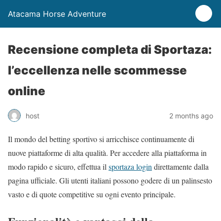
Atacama Horse Adventure
Recensione completa di Sportaza:
l’eccellenza nelle scommesse
online
host
2 months ago
Il mondo del betting sportivo si arricchisce continuamente di
nuove piattaforme di alta qualità. Per accedere alla piattaforma in
modo rapido e sicuro, effettua il
sportaza login
direttamente dalla
pagina ufficiale. Gli utenti italiani possono godere di un palinsesto
vasto e di quote competitive su ogni evento principale.