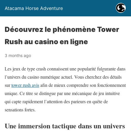
Atacama Horse Adventure
Découvrez le phénomène Tower
Rush au casino en ligne
3 months ago
Les jeux de type crash connaissent une popularité fulgurante dans
l’univers du casino numérique actuel. Vous cherchez des détails
sur
tower rush avis
afin de mieux comprendre son fonctionnement
unique. Ce titre se distingue par une mécanique de jeu intuitive
qui capte rapidement l’attention des parieurs en quête de
sensations fortes.
Une immersion tactique dans un univers