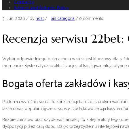
Contacto
Refund and Returns Policy
3. Jun. 2026
/ by
host
/
Sin categoría
/
0 comments
Recenzja serwisu 22bet: 
Wybór odpowiedniego bukmachera w sieci jest kluczowy dla każdeg
momencie. Systematyczne aktualizacje aplikacji gwarantują płynn
Bogata oferta zakładów i kas
Platforma wyróżnia się na tle konkurencji bardzo szerokim wachla
także coraz popularniejsze
e-sporty
. Dodatkowo sekcja kasyna ofer
Bezpieczeństwo oraz szybkość transakcji to kolejne atuty tego op
dyspozycji przez całą dobę. Dzięki przejrzystemu interfejsowi naw