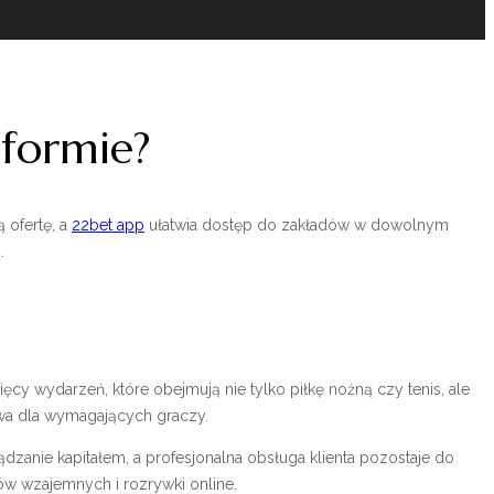
tformie?
 ofertę, a
22bet app
ułatwia dostęp do zakładów w dowolnym
.
y wydarzeń, które obejmują nie tylko piłkę nożną czy tenis, ale
owa dla wymagających graczy.
zanie kapitałem, a profesjonalna obsługa klienta pozostaje do
ów wzajemnych i rozrywki online.