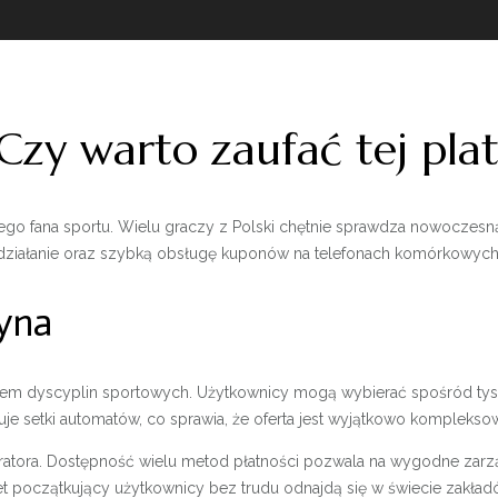
Czy warto zaufać tej pla
o fana sportu. Wielu graczy z Polski chętnie sprawdza nowoczesną
e działanie oraz szybką obsługę kuponów na telefonach komórkowych
yna
rzem dyscyplin sportowych. Użytkownicy mogą wybierać spośród tysięc
uje setki automatów, co sprawia, że oferta jest wyjątkowo kompleks
eratora. Dostępność wielu metod płatności pozwala na wygodne zarząd
et początkujący użytkownicy bez trudu odnajdą się w świecie zakład