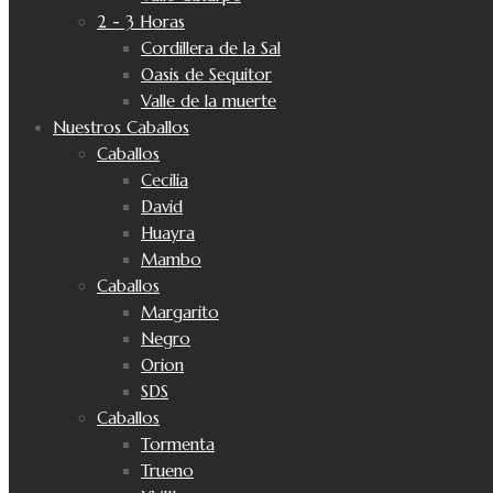
2 - 3 Horas
Cordillera de la Sal
Oasis de Sequitor
Valle de la muerte
Nuestros Caballos
Caballos
Cecilia
David
Huayra
Mambo
Caballos
Margarito
Negro
Orion
SDS
Caballos
Tormenta
Trueno