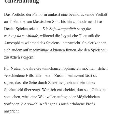
Unterhaltung
Das Portfolio der Plattform umfasst eine beeindruckende Vielfalt
an Titeln, die von klassischen Slots bis hin zu modernen Live-
Dealer-Spielen reichen.
Die Softwarequalität sorgt für
reibungslose Abläufe
, während die ägyptische Thematik die
Atmosphäre während des Spielens unterstreicht. Spieler können
sich zudem auf regelmäßige Aktionen freuen, die den Spielspaß
zusätzlich steigern.
Für Nutzer, die ihre Gewinnchancen optimieren möchten, stehen
verschiedene Hilfsmittel bereit. Zusammenfassend lässt sich
sagen, dass die Seite durch Zuverlässigkeit und ein faires
Spielumfeld überzeugt. Wer sich entscheidet, dort sein Glück zu
versuchen, wird eine Welt voller aufregender Möglichkeiten
vorfinden, die sowohl Anfänger als auch erfahrene Profis
anspricht.