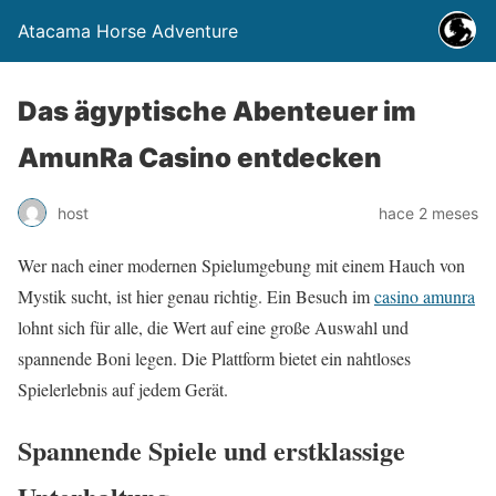
Atacama Horse Adventure
Das ägyptische Abenteuer im
AmunRa Casino entdecken
host
hace 2 meses
Wer nach einer modernen Spielumgebung mit einem Hauch von
Mystik sucht, ist hier genau richtig. Ein Besuch im
casino amunra
lohnt sich für alle, die Wert auf eine große Auswahl und
spannende Boni legen. Die Plattform bietet ein nahtloses
Spielerlebnis auf jedem Gerät.
Spannende Spiele und erstklassige