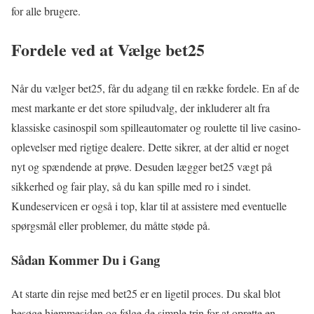
for alle brugere.
Fordele ved at Vælge bet25
Når du vælger bet25, får du adgang til en række fordele. En af de
mest markante er det store spiludvalg, der inkluderer alt fra
klassiske casinospil som spilleautomater og roulette til live casino-
oplevelser med rigtige dealere. Dette sikrer, at der altid er noget
nyt og spændende at prøve. Desuden lægger bet25 vægt på
sikkerhed og fair play, så du kan spille med ro i sindet.
Kundeservicen er også i top, klar til at assistere med eventuelle
spørgsmål eller problemer, du måtte støde på.
Sådan Kommer Du i Gang
At starte din rejse med bet25 er en ligetil proces. Du skal blot
besøge hjemmesiden og følge de simple trin for at oprette en