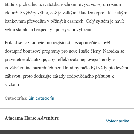
titulů a přehledné uživatelské rozhraní.
Kryptoměny
umožňují
okamžité výběry výher, což je velkým lákadlem oproti klasickým
bankovním převodům v běžných casinech. Celý systém je navíc
velmi stabilní a bezpečný i při vyšším vytížení.
Pokud se rozhodnete pro registraci, nezapomeňte si ověřit
dostupné bonusové programy pro nové i stálé členy. Nabídka se
pravidelně aktualizuje, aby reflektovala nejnovější trendy v
odvětví online hazardních her. Hraní by mělo být vždy především
zábavou, proto dodržujte zásady zodpovědného přístupu k
sázkám.
Categorías:
Sin categoría
Atacama Horse Adventure
Volver arriba