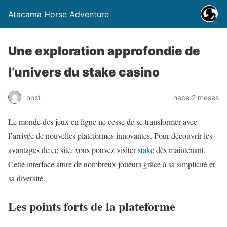
Atacama Horse Adventure
Une exploration approfondie de
l’univers du stake casino
host
hace 2 meses
Le monde des jeux en ligne ne cesse de se transformer avec
l’arrivée de nouvelles plateformes innovantes. Pour découvrir les
avantages de ce site, vous pouvez visiter
stake
dès maintenant.
Cette interface attire de nombreux joueurs grâce à sa simplicité et
sa diversité.
Les points forts de la plateforme