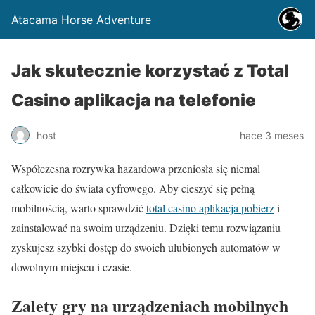
Atacama Horse Adventure
Jak skutecznie korzystać z Total
Casino aplikacja na telefonie
host
hace 3 meses
Współczesna rozrywka hazardowa przeniosła się niemal
całkowicie do świata cyfrowego. Aby cieszyć się pełną
mobilnością, warto sprawdzić
total casino aplikacja pobierz
i
zainstalować na swoim urządzeniu. Dzięki temu rozwiązaniu
zyskujesz szybki dostęp do swoich ulubionych automatów w
dowolnym miejscu i czasie.
Zalety gry na urządzeniach mobilnych