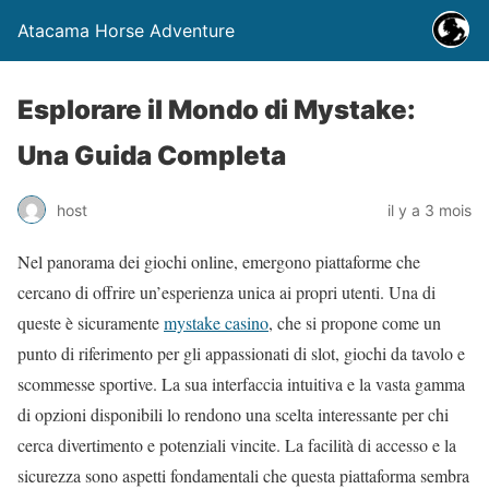
Atacama Horse Adventure
Esplorare il Mondo di Mystake:
Una Guida Completa
host
il y a 3 mois
Nel panorama dei giochi online, emergono piattaforme che
cercano di offrire un’esperienza unica ai propri utenti. Una di
queste è sicuramente
mystake casino
, che si propone come un
punto di riferimento per gli appassionati di slot, giochi da tavolo e
scommesse sportive. La sua interfaccia intuitiva e la vasta gamma
di opzioni disponibili lo rendono una scelta interessante per chi
cerca divertimento e potenziali vincite. La facilità di accesso e la
sicurezza sono aspetti fondamentali che questa piattaforma sembra