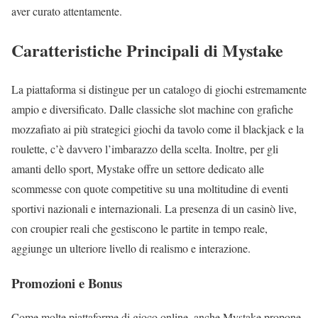
aver curato attentamente.
Caratteristiche Principali di Mystake
La piattaforma si distingue per un catalogo di giochi estremamente
ampio e diversificato. Dalle classiche slot machine con grafiche
mozzafiato ai più strategici giochi da tavolo come il blackjack e la
roulette, c’è davvero l’imbarazzo della scelta. Inoltre, per gli
amanti dello sport, Mystake offre un settore dedicato alle
scommesse con quote competitive su una moltitudine di eventi
sportivi nazionali e internazionali. La presenza di un casinò live,
con croupier reali che gestiscono le partite in tempo reale,
aggiunge un ulteriore livello di realismo e interazione.
Promozioni e Bonus
Come molte piattaforme di gioco online, anche Mystake propone