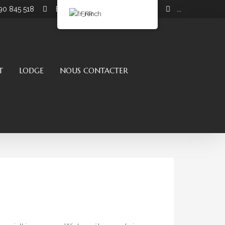
990 845 518
Email: info@atacamahorse.com
...
French
T
LODGE
NOUS CONTACTER