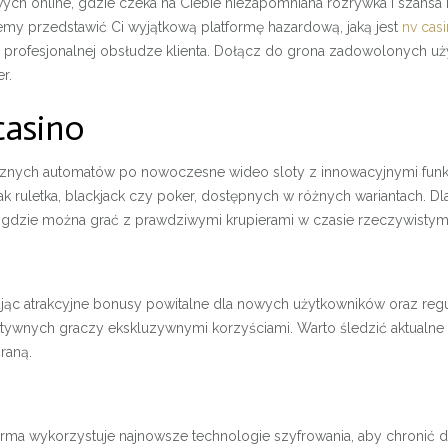
ych online, gdzie czeka na Ciebie niezapomniana rozrywka i szansa
my przedstawić Ci wyjątkową platformę hazardową, jaką jest
nv cas
 i profesjonalnej obsłudze klienta. Dołącz do grona zadowolonych u
r.
casino
asycznych automatów po nowoczesne wideo sloty z innowacyjnymi fu
k ruletka, blackjack czy poker, dostępnych w różnych wariantach. Dl
 gdzie można grać z prawdziwymi krupierami w czasie rzeczywistym
rując atrakcyjne bonusy powitalne dla nowych użytkowników oraz reg
ktywnych graczy ekskluzywnymi korzyściami. Warto śledzić aktualne
raną.
forma wykorzystuje najnowsze technologie szyfrowania, aby chronić