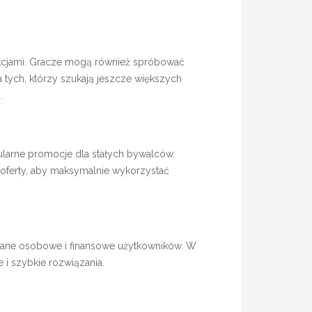
nkcjami. Gracze mogą również spróbować
a tych, którzy szukają jeszcze większych
.
ularne promocje dla stałych bywalców.
 oferty, aby maksymalnie wykorzystać
 dane osobowe i finansowe użytkowników. W
e i szybkie rozwiązania.