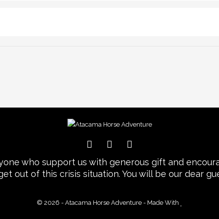
veryone who support us with generous gift and enco
et out of this crisis situation. You will be our dear gu
© 2026 - Atacama Horse Adventure - Made With