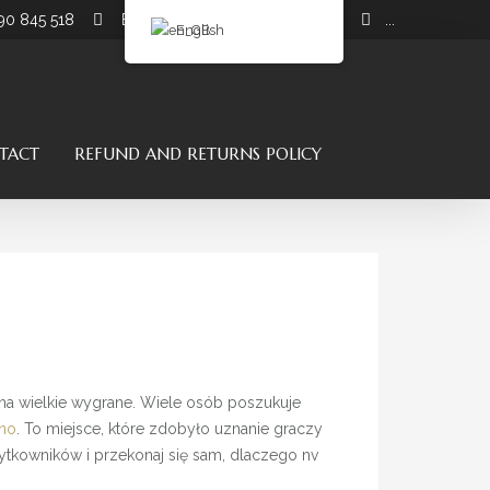
990 845 518
Email: info@atacamahorse.com
...
English
TACT
REFUND AND RETURNS POLICY
 na wielkie wygrane. Wiele osób poszukuje
ino
. To miejsce, które zdobyło uznanie graczy
żytkowników i przekonaj się sam, dlaczego nv