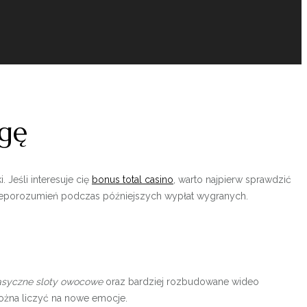
agę
Jeśli interesuje cię
bonus total casino
, warto najpierw sprawdzić
nieporozumień podczas późniejszych wypłat wygranych.
asyczne sloty owocowe
oraz bardziej rozbudowane wideo
ożna liczyć na nowe emocje.