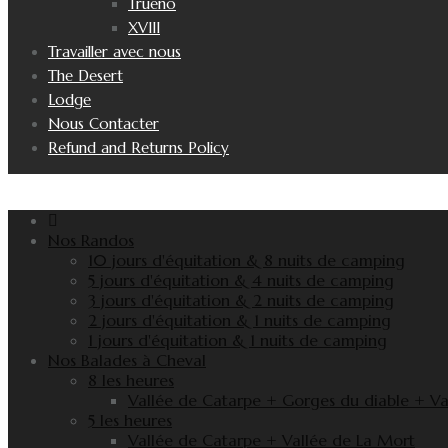
Trueno
XVIII
Travailler avec nous
The Desert
Lodge
Nous Contacter
Refund and Returns Policy
Nos Randos
10 jours d'équitation & 8 nuits de camping
5 jours d'équitation & 4 nuits de camping
3 jours d'équitation & 2 nuits de camping
2 jours d'équitation & 1 nuits de camping
1 jours d'équitation & 1 nuits de camping
Nos Balades à Cheval
8 les heures
Vallée de Catarpe + Gorges du diable + Va
5 les heures
Vallée de Catarpe + Vallée de La Mort