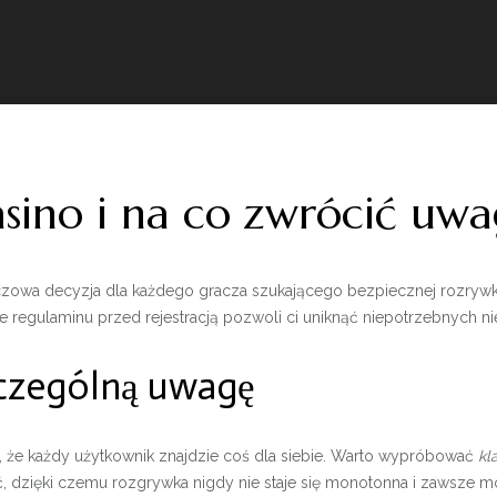
asino i na co zwrócić uw
owa decyzja dla każdego gracza szukającego bezpiecznej rozrywki. 
 regulaminu przed rejestracją pozwoli ci uniknąć niepotrzebnych 
zczególną uwagę
 że każdy użytkownik znajdzie coś dla siebie. Warto wypróbować
kl
, dzięki czemu rozgrywka nigdy nie staje się monotonna i zawsze m