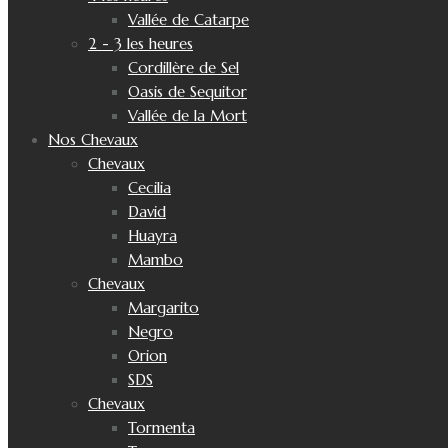
Vallée de Catarpe
2 - 3 les heures
Cordillère de Sel
Oasis de Sequitor
Vallée de la Mort
Nos Chevaux
Chevaux
Cecilia
David
Huayra
Mambo
Chevaux
Margarito
Negro
Orion
SDS
Chevaux
Tormenta