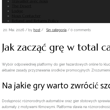
Travailler avec nous
The Desert
Lodge
Nous Contacter
Refund and Returns Policy
20. Mai. 2026
/ by
host
/
Sin categoría
/
0 comments
Jak zacząć grę w total c
Wybór odpowiedniej platformy do gier hazardowych online to klucz
aktualne zasady przyznawania środków promocyjnych. Zrozumienie
Na jakie gry warto zwrócić s
Dostępność różnorodnych automatów oraz gier stołowych sprawia,
automaty z motywami filmowymi. Platforma stawia na różnorodność