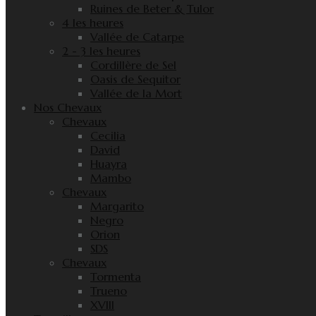
Ruines de Beter & Tulor
4 les heures
Vallée de Catarpe
2 - 3 les heures
Cordillère de Sel
Oasis de Sequitor
Vallée de la Mort
Nos Chevaux
Chevaux
Cecilia
David
Huayra
Mambo
Chevaux
Margarito
Negro
Orion
SDS
Chevaux
Tormenta
Trueno
XVIII