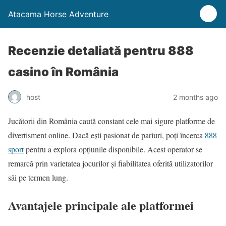
Atacama Horse Adventure
Recenzie detaliată pentru 888
casino în România
host
2 months ago
Jucătorii din România caută constant cele mai sigure platforme de
divertisment online. Dacă ești pasionat de pariuri, poți încerca
888
sport
pentru a explora opțiunile disponibile. Acest operator se
remarcă prin varietatea jocurilor și fiabilitatea oferită utilizatorilor
săi pe termen lung.
Avantajele principale ale platformei