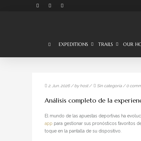
EXPEDITIONS
TRAILS
OUR HO
2. Jun. 2026
/ by
host
/
Sin categoría
/
0 comm
Análisis completo de la experien
El mundo de las apuestas deportivas ha evoluci
app
para gestionar sus pronósticos favoritos d
toque en la pantalla de su dispositivo.