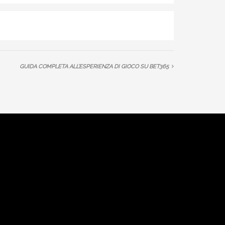
GUIDA COMPLETA ALL’ESPERIENZA DI GIOCO SU BET365