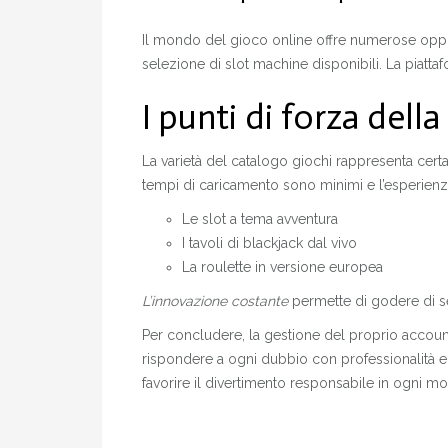
Il mondo del gioco online offre numerose oppor
selezione di slot machine disponibili. La piatta
I punti di forza dell
La varietà del catalogo giochi rappresenta certa
tempi di caricamento sono minimi e l’esperienza u
Le slot a tema avventura
I tavoli di blackjack dal vivo
La roulette in versione europea
L’innovazione costante
permette di godere di se
Per concludere, la gestione del proprio account
rispondere a ogni dubbio con professionalità e 
favorire il divertimento responsabile in ogni m