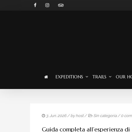
EXPEDITIONS
TRAILS
OUR H
3. Jun. 2026
/ by
host
/
Sin categoría
/
0 com
Guida completa all’esperienza di