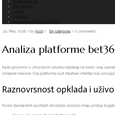
Work with Us
The Desert
Lodge
Contact
Refund and Returns Policy
24. May. 2026
/ by
host
/
Sin categoría
/
0 comments
Analiza platforme bet365
Kada govorimo o vrhunskom iskustvu klađenja na mreži, ovaj operat
omiljene mečeve. Ova platforma nudi intuitivan interfejs koji omoguć
Raznovrsnost opklada i uživo
Pored standardnih sportskih disciplina, korisnici imaju pristup bog