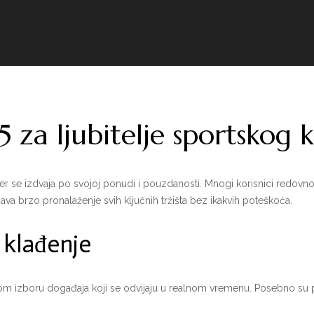
 za ljubitelje sportskog 
er se izdvaja po svojoj ponudi i pouzdanosti. Mnogi korisnici redov
ava brzo pronalaženje svih ključnih tržišta bez ikakvih poteškoća.
 klađenje
atom izboru događaja koji se odvijaju u realnom vremenu. Posebno su 