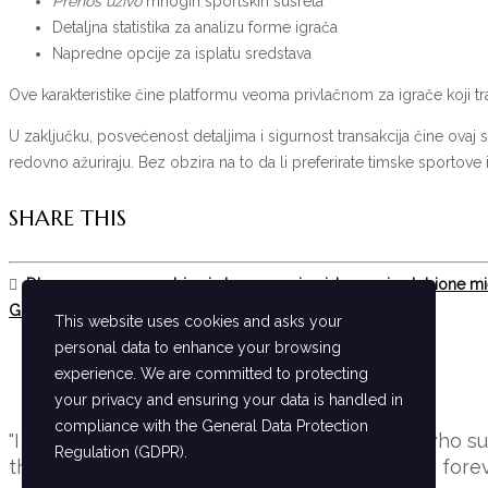
Prenos uživo
mnogih sportskih susreta
Detaljna statistika za analizu forme igrača
Napredne opcije za isplatu sredstava
Ove karakteristike čine platformu veoma privlačnom za igrače koji 
U zaključku, posvećenost detaljima i sigurnost transakcija čine ovaj
redovno ažuriraju. Bez obzira na to da li preferirate timske sportov
SHARE THIS
Dlaczego gracze wybierają lemon casino jako swoje ulubione mi
Guida completa all’esperienza di gioco su Admiralbet
This website uses cookies and asks your
personal data to enhance your browsing
experience. We are committed to protecting
your privacy and ensuring your data is handled in
compliance with the
General Data Protection
"I want to five a special thanks for everyone who 
Regulation (GDPR)
.
this crisis situation. You will be our dear guests forev