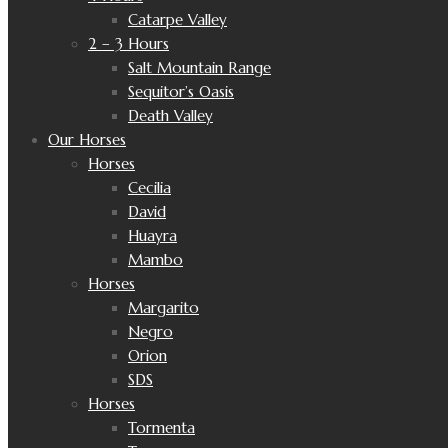
Catarpe Valley
2 – 3 Hours
Salt Mountain Range
Sequitor’s Oasis
Death Valley
Our Horses
Horses
Cecilia
David
Huayra
Mambo
Horses
Margarito
Negro
Orion
SDS
Horses
Tormenta