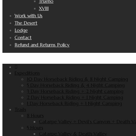
Trueno
XVIII
Work with Us
The Desert
Lodge
Contact
Refund and Returns Policy
Expeditions
10 Day Horseback Riding & 8 Night Camping
5 Day Horseback Riding & 4 Night Camping
3 Day Horseback Riding + 2 Night camping
2 Day Horseback Riding + 1 Night Camping
1 Day Horseback Riding + 1 Night Camping
Trails
8 Hours
Catarpe Valley + Devil’s Canyon + Death Va
5 Hours
Catarpe Valley & Death Valley