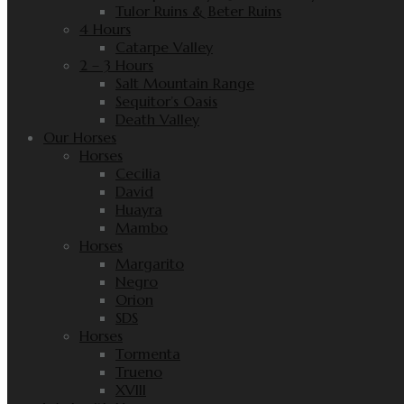
Tulor Ruins & Beter Ruins
4 Hours
Catarpe Valley
2 – 3 Hours
Salt Mountain Range
Sequitor’s Oasis
Death Valley
Our Horses
Horses
Cecilia
David
Huayra
Mambo
Horses
Margarito
Negro
Orion
SDS
Horses
Tormenta
Trueno
XVIII