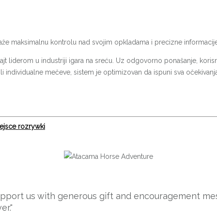
traže maksimalnu kontrolu nad svojim opkladama i precizne informaci
 sajt liderom u industriji igara na sreću. Uz odgovorno ponašanje, kori
e ili individualne mečeve, sistem je optimizovan da ispuni sva očekiva
ejsce rozrywki
support us with generous gift and encouragement mes
er."