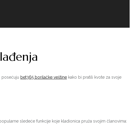
klađenja
no posećuju
bet365 borilačke veštine
kako bi pratili kvote za svoje
popularne sledeće funkcije koje kladionica pruža svojim članovima: