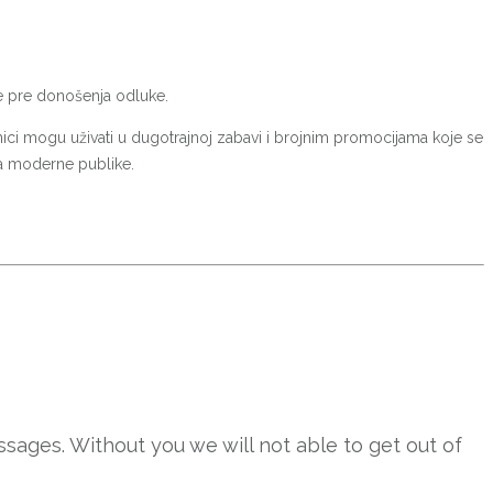
je pre donošenja odluke.
snici mogu uživati u dugotrajnoj zabavi i brojnim promocijama koje se
nja moderne publike.
sages. Without you we will not able to get out of