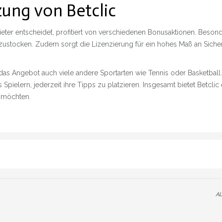
zung von Betclic
ieter entscheidet, profitiert von verschiedenen Bonusaktionen. Besond
stocken. Zudem sorgt die Lizenzierung für ein hohes Maß an Sicherhe
as Angebot auch viele andere Sportarten wie Tennis oder Basketball
Spielern, jederzeit ihre Tipps zu platzieren. Insgesamt bietet Betclic 
n möchten.
A