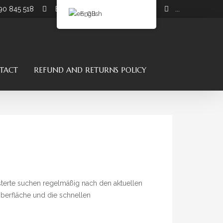
990 845 518
Email: info@atacamahorse.com
...
English
TACT
REFUND AND RETURNS POLICY
sterte suchen regelmäßig nach den aktuellen
oberfläche und die schnellen