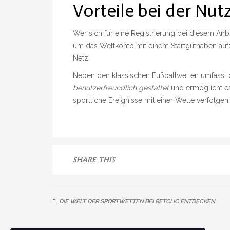
Vorteile bei der Nut
Wer sich für eine Registrierung bei diesem Anb
um das Wettkonto mit einem Startguthaben aufzu
Netz.
Neben den klassischen Fußballwetten umfasst d
benutzerfreundlich gestaltet
und ermöglicht es 
sportliche Ereignisse mit einer Wette verfolge
SHARE THIS
DIE WELT DER SPORTWETTEN BEI BETCLIC ENTDECKEN