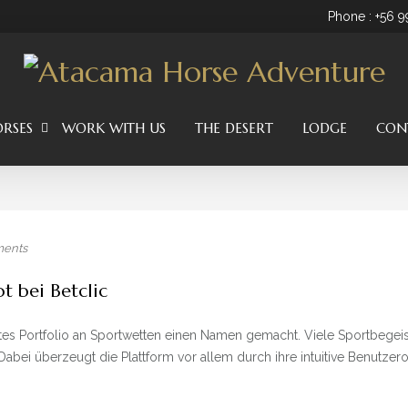
Phone : +56 
RSES
WORK WITH US
THE DESERT
LODGE
CON
ents
 bei Betclic
ites Portfolio an Sportwetten einen Namen gemacht. Viele Sportbegei
abei überzeugt die Plattform vor allem durch ihre intuitive Benutzer