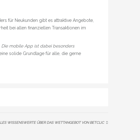
ers für Neukunden gibt es attraktive Angebote,
it bei allen finanziellen Transaktionen im
.
Die mobile App ist dabei besonders
eine solide Grundlage für alle, die gerne
LLES WISSENSWERTE ÜBER DAS WETTANGEBOT VON BETCLIC