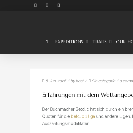
EXPEDITIONS
TRAILS
OUR HO
8. Jun. 2026
/ by
host
/
Sin categoría
/
0 comm
Erfahrungen mit dem Wettangebot
Der Buchmacher Betclic hat sich durch ein bre
Quoten für die
betclic 1 liga
und andere Ligen. D
Auszahlungsmodalitäten.