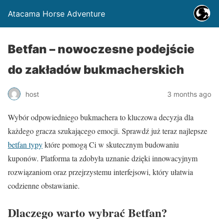
Atacama Horse Adventure
Betfan – nowoczesne podejście
do zakładów bukmacherskich
host
3 months ago
Wybór odpowiedniego bukmachera to kluczowa decyzja dla
każdego gracza szukającego emocji. Sprawdź już teraz najlepsze
betfan typy
które pomogą Ci w skutecznym budowaniu
kuponów. Platforma ta zdobyła uznanie dzięki innowacyjnym
rozwiązaniom oraz przejrzystemu interfejsowi, który ułatwia
codzienne obstawianie.
Dlaczego warto wybrać Betfan?