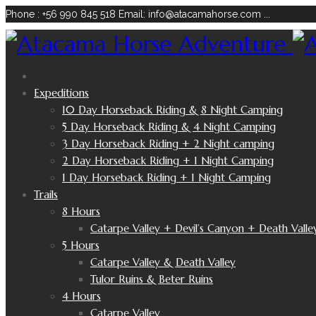
Phone : +56 990 845 518
Email: info@atacamahorse.com
...
Expeditions
10 Day Horseback Riding & 8 Night Camping
5 Day Horseback Riding & 4 Night Camping
3 Day Horseback Riding + 2 Night camping
2 Day Horseback Riding + 1 Night Camping
1 Day Horseback Riding + 1 Night Camping
Trails
8 Hours
Catarpe Valley + Devil’s Canyon + Death Valle
5 Hours
Catarpe Valley & Death Valley
Tulor Ruins & Beter Ruins
4 Hours
Catarpe Valley