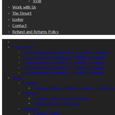
XVIII
Work with Us
The Desert
Lodge
Contact
Refund and Returns Policy
Expeditions
10 Day Horseback Riding & 8 Night Camping
5 Day Horseback Riding & 4 Night Camping
3 Day Horseback Riding + 2 Night camping
2 Day Horseback Riding + 1 Night Camping
1 Day Horseback Riding + 1 Night Camping
Trails
8 Hours
Catarpe Valley + Devil’s Canyon + Death Va
5 Hours
Catarpe Valley & Death Valley
Tulor Ruins & Beter Ruins
4 Hours
Catarpe Valley