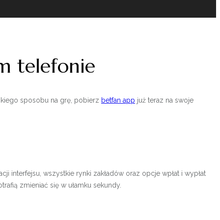
m telefonie
bkiego sposobu na grę, pobierz
betfan app
już teraz na swoje
interfejsu, wszystkie rynki zakładów oraz opcje wpłat i wypłat
rafią zmieniać się w ułamku sekundy.