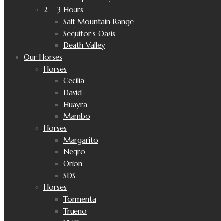
2 – 3 Hours
Salt Mountain Range
Sequitor’s Oasis
Death Valley
Our Horses
Horses
Cecilia
David
Huayra
Mambo
Horses
Margarito
Negro
Orion
SDS
Horses
Tormenta
Trueno