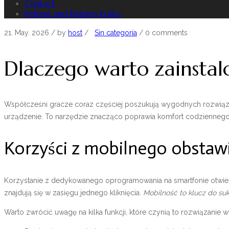
Contact
Refund and Returns Policy
21. May. 2026
/ by
host
/
Sin categoría
/
0 comments
Dlaczego warto zainstal
Współcześni gracze coraz częściej poszukują wygodnych rozwiąza
urządzenie. To narzędzie znacząco poprawia komfort codzienne
Korzyści z mobilnego obstaw
Korzystanie z dedykowanego oprogramowania na smartfonie otwiera 
znajdują się w zasięgu jednego kliknięcia.
Mobilność to klucz do su
Warto zwrócić uwagę na kilka funkcji, które czynią to rozwiązanie 