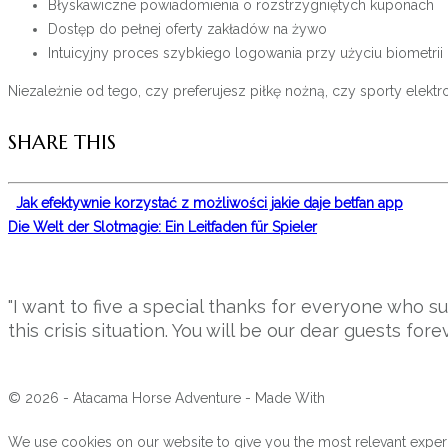
Błyskawiczne powiadomienia o rozstrzygniętych kuponach
Dostęp do pełnej oferty zakładów na żywo
Intuicyjny proces szybkiego logowania przy użyciu biometrii
Niezależnie od tego, czy preferujesz piłkę nożną, czy sporty elekt
SHARE THIS
Jak efektywnie korzystać z możliwości jakie daje betfan app
Die Welt der Slotmagie: Ein Leitfaden für Spieler
"I want to five a special thanks for everyone who 
this crisis situation. You will be our dear guests forev
© 2026 - Atacama Horse Adventure - Made With
We use cookies on our website to give you the most relevant experi