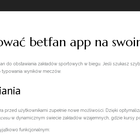
ować betfan app na swoi
ń do obstawiania zakładów sportowych w biegu. Jeśli szukasz szy
go typowania wyników meczów.
iania
przed użytkownikami zupełnie nowe możliwości. Dzięki optymalizacji 
kcesu
w dynamicznym świecie zakładów wzajemnych, gdzie kursy pot
wyjątkowo funkcjonalnym: