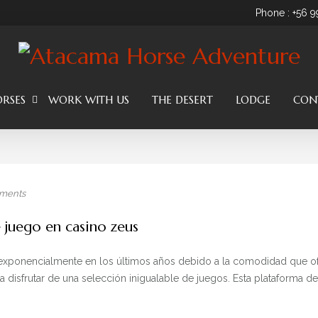
Phone : +56 
RSES
WORK WITH US
THE DESERT
LODGE
CON
ments
 juego en casino zeus
 exponencialmente en los últimos años debido a la comodidad que ofr
a disfrutar de una selección inigualable de juegos. Esta plataforma d