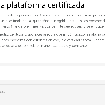
na plataforma certificada
que tus datos personales y financieros se encuentren siempre protegi
 un pilar fundamental que define la integridad de los sitios recomen
miento financiero en línea, ya que permite que el usuario se enfoque 
riedad de títulos disponibles asegura que ningún jugador se aburra 
iones modernas con crupieres en vivo, la diversidad es total. Reco
rutar de esta experiencia de manera saludable y constante.
RELD