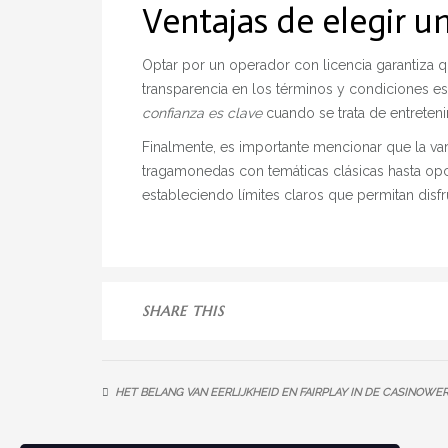
Ventajas de elegir u
Optar por un operador con licencia garantiza 
transparencia en los términos y condiciones es
confianza es clave
cuando se trata de entreteni
Finalmente, es importante mencionar que la va
tragamonedas con temáticas clásicas hasta opc
estableciendo límites claros que permitan disf
SHARE THIS
HET BELANG VAN EERLIJKHEID EN FAIRPLAY IN DE CASINOWE