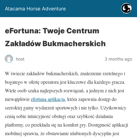
Atacama Horse Adventure
eFortuna: Twoje Centrum
Zakładów Bukmacherskich
host
3 months ago
W świecie zakładów bukmacherskich, znalezienie rzetelnego i
bogatego w ofertę operatora jest kluczowe dla każdego gracza.
Wiele osób szuka najlepszych rozwiązań, a jednym z nich jest
niewątpliwie
efortuna aplikacja
, która zapewnia dostęp do
szerokiej gamy wydarzeń sportowych i nie tylko. Użytkownicy
cenią sobie intuicyjność obsługi oraz szybkość działania
platformy, co przekłada się na komfort gry. Dostępność aplikacji
mobilnej sprawia, że obstawianie ulubionych dyscyplin jest