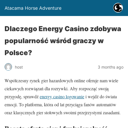
Atacama Horse Adventure
Dlaczego Energy Casino zdobywa
popularność wśród graczy w
Polsce?
host
3 months ago
Współczesny rynek gier hazardowych online oferuje nam wiele
ciekawych rozwiązań dla rozrywki. Aby rozpocząć swoją
przygodę, sprawdź
energy casino logowanie
i wejdź do świata
emocji. To platforma, która od lat przyciąga fanów automatów
oraz klasycznych gier stołowych swoimi przejrzystymi zasadami.