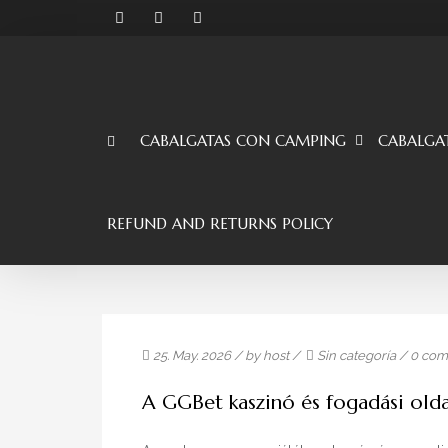
CABALGATAS CON CAMPING
CABALGA
REFUND AND RETURNS POLICY
25. May. 2026
/ by
host
/
Sin categoría
/
0 com
A GGBet kaszinó és fogadási oldal