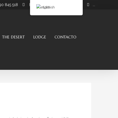
990 845 518
Email: info@atacamahorse.com
...
Spanish
THE DESERT
LODGE
CONTACTO