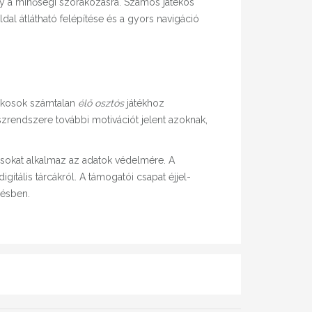
y a minőségi szórakozásra. Számos játékos
al átlátható felépítése és a gyors navigáció
tékosok számtalan
élő osztós
játékhoz
zrendszere további motivációt jelent azoknak,
rásokat alkalmaz az adatok védelmére. A
itális tárcákról. A támogatói csapat éjjel-
désben.