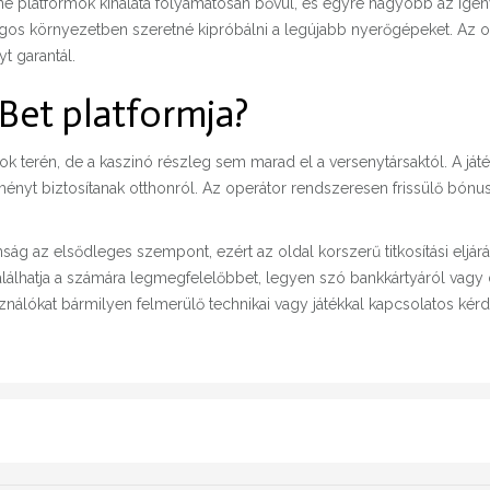
e platformok kínálata folyamatosan bővül, és egyre nagyobb az igén
ágos környezetben szeretné kipróbálni a legújabb nyerőgépeket. Az old
 garantál.
Bet platformja?
k terén, de a kaszinó részleg sem marad el a versenytársaktól. A já
ényt biztosítanak otthonról. Az operátor rendszeresen frissülő bónus
ság az elsődleges szempont, ezért az oldal korszerű titkosítási eljá
lhatja a számára legmegfelelőbbet, legyen szó bankkártyáról vagy dig
sználókat bármilyen felmerülő technikai vagy játékkal kapcsolatos kér