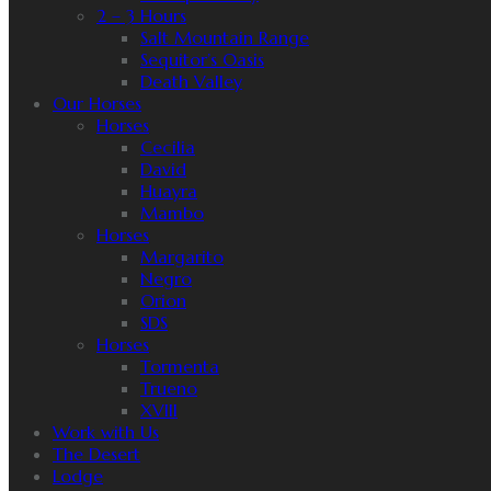
2 – 3 Hours
Salt Mountain Range
Sequitor’s Oasis
Death Valley
Our Horses
Horses
Cecilia
David
Huayra
Mambo
Horses
Margarito
Negro
Orion
SDS
Horses
Tormenta
Trueno
XVIII
Work with Us
The Desert
Lodge