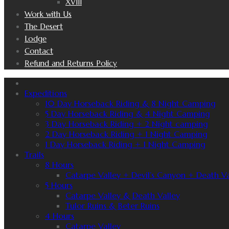
XVIII
Work with Us
The Desert
Lodge
Contact
Refund and Returns Policy
Expeditions
10 Day Horseback Riding & 8 Night Camping
5 Day Horseback Riding & 4 Night Camping
3 Day Horseback Riding + 2 Night camping
2 Day Horseback Riding + 1 Night Camping
1 Day Horseback Riding + 1 Night Camping
Trails
8 Hours
Catarpe Valley + Devil’s Canyon + Death Va
5 Hours
Catarpe Valley & Death Valley
Tulor Ruins & Beter Ruins
4 Hours
Catarpe Valley