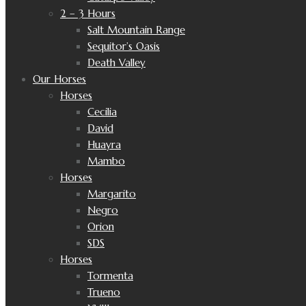
2 – 3 Hours
Salt Mountain Range
Sequitor’s Oasis
Death Valley
Our Horses
Horses
Cecilia
David
Huayra
Mambo
Horses
Margarito
Negro
Orion
SDS
Horses
Tormenta
Trueno