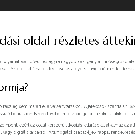
ási oldal részletes áttek
a folyamatosan bővül, és egyre nagyobb az igény a minőségi szórako
ket. Az oldal átlátható felépítése és a gyors navigáció minden felh
ormja?
ó részleg sem marad el a versenytársaktól. A játékosok számtalan
élő
ssülő bónuszrendszere további motivációt jelent azoknak, akik hosszú 
empont, ezért az oldal korszerű titkosítási eljárásokat alkalmaz az 
vagy digitális tárcákról. A támogatói csapat éjjel-nappal rendelkezésr