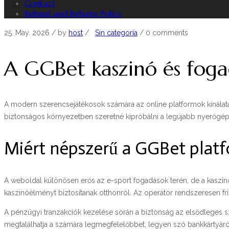
Contact
Refund and Returns Policy
25. May. 2026
/ by
host
/
Sin categoría
/
0 comments
A GGBet kaszinó és fogad
A modern szerencsejátékosok számára az online platformok kínálat
biztonságos környezetben szeretné kipróbálni a legújabb nyerőgépe
Miért népszerű a GGBet platf
A weboldal különösen erős az e-sport fogadások terén, de a kaszin
kaszinóélményt biztosítanak otthonról. Az operátor rendszeresen fri
A pénzügyi tranzakciók kezelése során a biztonság az elsődleges sz
megtalálhatja a számára legmegfelelőbbet, legyen szó bankkártyáról 