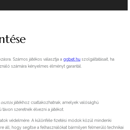
intése
zásra. Számos játékos választja a
ggbet hu
szolgáltatásait, ha
asználó számára kényelmes élményt garantál.
 osztós
játékhoz csatlakozhatnak, amelyek valósághű
távon szeretnék élvezni a játékot.
adatok védelmére. A különféle fizetési módok közül mindenki
e áll, hogy segítse a felhasználókat bármilyen felmerülő technikai