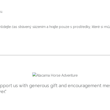
u.
ídejte čas strávený sázením a hrajte pouze s prostředky, které si můžete
support us with generous gift and encouragement mes
er."