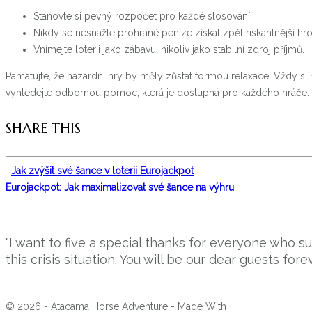
Stanovte si pevný rozpočet pro každé slosování.
Nikdy se nesnažte prohrané peníze získat zpět riskantnější hro
Vnímejte loterii jako zábavu, nikoliv jako stabilní zdroj příjmů.
Pamatujte, že hazardní hry by měly zůstat formou relaxace. Vždy si hl
vyhledejte odbornou pomoc, která je dostupná pro každého hráče.
SHARE THIS
Jak zvýšit své šance v loterii Eurojackpot
Eurojackpot: Jak maximalizovat své šance na výhru
"I want to five a special thanks for everyone who 
this crisis situation. You will be our dear guests forev
© 2026 - Atacama Horse Adventure - Made With