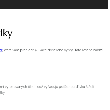
dky
er
, která vám přehledně ukáže dosažené výhry. Tato loterie nabízí
edmi vylosovaných čísel, což vyžaduje pořádnou dávku štěstí.
tky.