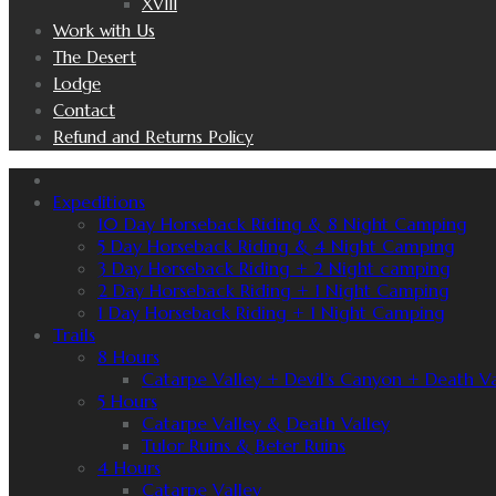
XVIII
Work with Us
The Desert
Lodge
Contact
Refund and Returns Policy
Expeditions
10 Day Horseback Riding & 8 Night Camping
5 Day Horseback Riding & 4 Night Camping
3 Day Horseback Riding + 2 Night camping
2 Day Horseback Riding + 1 Night Camping
1 Day Horseback Riding + 1 Night Camping
Trails
8 Hours
Catarpe Valley + Devil’s Canyon + Death Va
5 Hours
Catarpe Valley & Death Valley
Tulor Ruins & Beter Ruins
4 Hours
Catarpe Valley