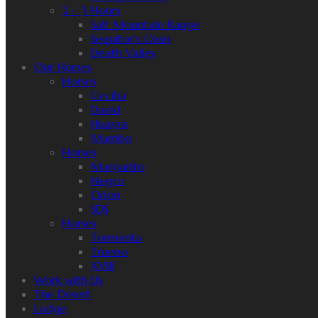
2 – 3 Hours
Salt Mountain Range
Sequitor’s Oasis
Death Valley
Our Horses
Horses
Cecilia
David
Huayra
Mambo
Horses
Margarito
Negro
Orion
SDS
Horses
Tormenta
Trueno
XVIII
Work with Us
The Desert
Lodge