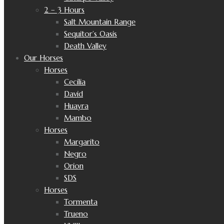
2 – 3 Hours
Salt Mountain Range
Sequitor’s Oasis
Death Valley
Our Horses
Horses
Cecilia
David
Huayra
Mambo
Horses
Margarito
Negro
Orion
SDS
Horses
Tormenta
Trueno