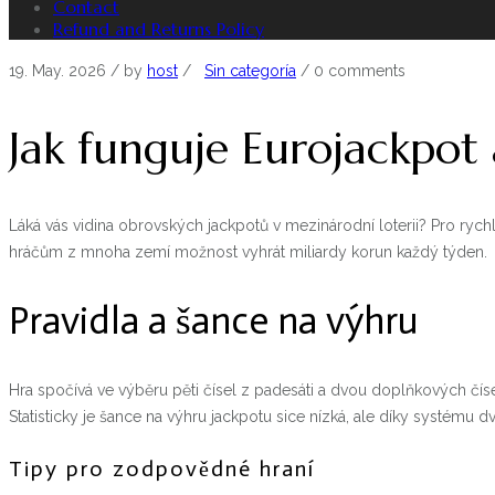
Contact
Refund and Returns Policy
19. May. 2026
/ by
host
/
Sin categoría
/
0 comments
Jak funguje Eurojackpot 
Láká vás vidina obrovských jackpotů v mezinárodní loterii? Pro rychl
hráčům z mnoha zemí možnost vyhrát miliardy korun každý týden.
Pravidla a šance na výhru
Hra spočívá ve výběru pěti čísel z padesáti a dvou doplňkových číse
Statisticky je šance na výhru jackpotu sice nízká, ale díky systému d
Tipy pro zodpovědné hraní