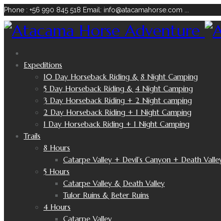
Phone : +56 990 845 518
Email: info@atacamahorse.com
...
Expeditions
10 Day Horseback Riding & 8 Night Camping
5 Day Horseback Riding & 4 Night Camping
3 Day Horseback Riding + 2 Night camping
2 Day Horseback Riding + 1 Night Camping
1 Day Horseback Riding + 1 Night Camping
Trails
8 Hours
Catarpe Valley + Devil’s Canyon + Death Valle
5 Hours
Catarpe Valley & Death Valley
Tulor Ruins & Beter Ruins
4 Hours
Catarpe Valley