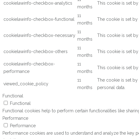
cookielawinfo-checkbox-analytics
This cookie is set b
months
11
cookielawinfo-checkbox-functional
The cookie is set by
months
11
cookielawinfo-checkbox-necessary
This cookie is set b
months
11
cookielawinfo-checkbox-others
This cookie is set b
months
cookielawinfo-checkbox-
11
This cookie is set b
performance
months
11
The cookie is set by
viewed_cookie_policy
months
personal data.
Functional
Functional
Functional cookies help to perform certain functionalities like shari
Performance
Performance
Performance cookies are used to understand and analyze the key perf