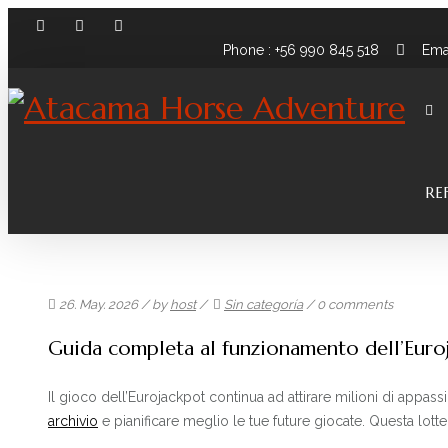
Phone : +56 990 845 518
Ema
RE
26. May. 2026
/ by
host
/
Sin categoría
/
0 comments
Guida completa al funzionamento dell’Euro
Il gioco dell’Eurojackpot continua ad attirare milioni di appass
archivio
e pianificare meglio le tue future giocate. Questa lotter