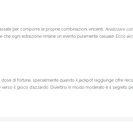
he passate per comporre le proprie combinazioni vincenti.
Analizzare con
are che ogni estrazione rimane un evento puramente casuale. Ecco alcu
ose di fortuna, specialmente quando il jackpot raggiunge cifre record
rso il gioco d’azzardo. Divertirsi in modo moderato è il segreto p