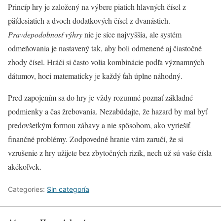
Princíp hry je založený na výbere piatich hlavných čísel z
päťdesiatich a dvoch dodatkových čísel z dvanástich.
Pravdepodobnosť výhry
nie je síce najvyššia, ale systém
odmeňovania je nastavený tak, aby boli odmenené aj čiastočné
zhody čísel. Hráči si často volia kombinácie podľa významných
dátumov, hoci matematicky je každý ťah úplne náhodný.
Pred zapojením sa do hry je vždy rozumné poznať základné
podmienky a čas žrebovania. Nezabúdajte, že hazard by mal byť
predovšetkým formou zábavy a nie spôsobom, ako vyriešiť
finančné problémy. Zodpovedné hranie vám zaručí, že si
vzrušenie z hry užijete bez zbytočných rizík, nech už sú vaše čísla
akékoľvek.
Categories:
Sin categoría