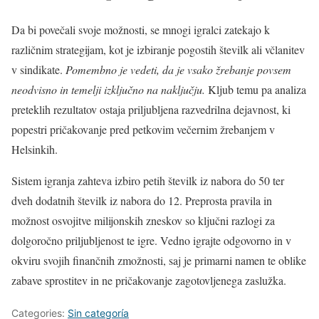
Da bi povečali svoje možnosti, se mnogi igralci zatekajo k
različnim strategijam, kot je izbiranje pogostih številk ali včlanitev
v sindikate.
Pomembno je vedeti, da je vsako žrebanje povsem
neodvisno in temelji izključno na naključju.
Kljub temu pa analiza
preteklih rezultatov ostaja priljubljena razvedrilna dejavnost, ki
popestri pričakovanje pred petkovim večernim žrebanjem v
Helsinkih.
Sistem igranja zahteva izbiro petih številk iz nabora do 50 ter
dveh dodatnih številk iz nabora do 12. Preprosta pravila in
možnost osvojitve milijonskih zneskov so ključni razlogi za
dolgoročno priljubljenost te igre. Vedno igrajte odgovorno in v
okviru svojih finančnih zmožnosti, saj je primarni namen te oblike
zabave sprostitev in ne pričakovanje zagotovljenega zaslužka.
Categories:
Sin categoría