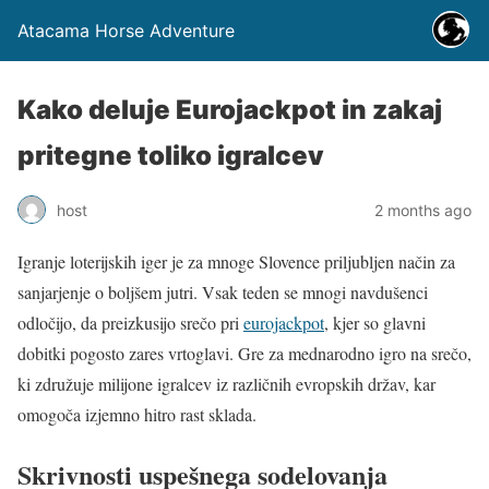
Atacama Horse Adventure
Kako deluje Eurojackpot in zakaj
pritegne toliko igralcev
host
2 months ago
Igranje loterijskih iger je za mnoge Slovence priljubljen način za
sanjarjenje o boljšem jutri. Vsak teden se mnogi navdušenci
odločijo, da preizkusijo srečo pri
eurojackpot
, kjer so glavni
dobitki pogosto zares vrtoglavi. Gre za mednarodno igro na srečo,
ki združuje milijone igralcev iz različnih evropskih držav, kar
omogoča izjemno hitro rast sklada.
Skrivnosti uspešnega sodelovanja