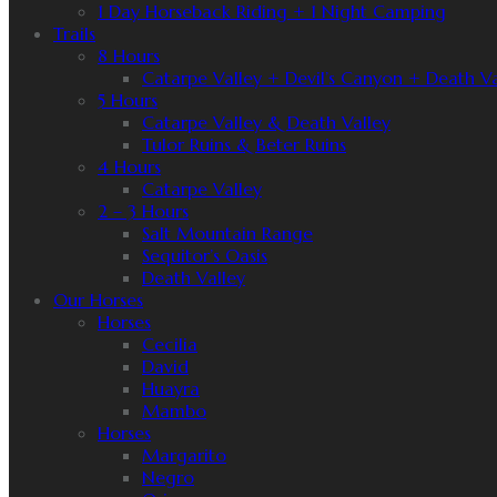
1 Day Horseback Riding + 1 Night Camping
Trails
8 Hours
Catarpe Valley + Devil’s Canyon + Death Va
5 Hours
Catarpe Valley & Death Valley
Tulor Ruins & Beter Ruins
4 Hours
Catarpe Valley
2 – 3 Hours
Salt Mountain Range
Sequitor’s Oasis
Death Valley
Our Horses
Horses
Cecilia
David
Huayra
Mambo
Horses
Margarito
Negro