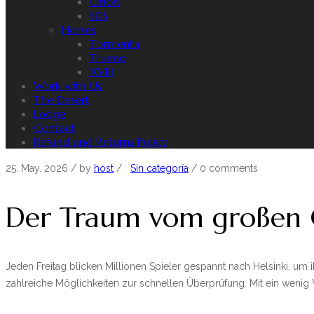
Orion
SDS
Horses
Tormenta
Trueno
XVIII
Work with Us
The Desert
Lodge
Contact
Refund and Returns Policy
25. May. 2026
/ by
host
/
Sin categoría
/
0 comments
Der Traum vom großen 
Jeden Freitag blicken Millionen Spieler gespannt nach Helsinki, um
zahlreiche Möglichkeiten zur schnellen Überprüfung. Mit ein wenig V