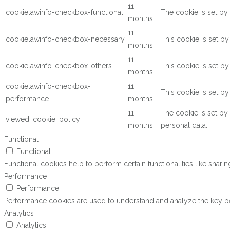
11
cookielawinfo-checkbox-functional
The cookie is set by
months
11
cookielawinfo-checkbox-necessary
This cookie is set b
months
11
cookielawinfo-checkbox-others
This cookie is set b
months
cookielawinfo-checkbox-
11
This cookie is set b
performance
months
11
The cookie is set by
viewed_cookie_policy
months
personal data.
Functional
Functional
Functional cookies help to perform certain functionalities like shari
Performance
Performance
Performance cookies are used to understand and analyze the key perf
Analytics
Analytics