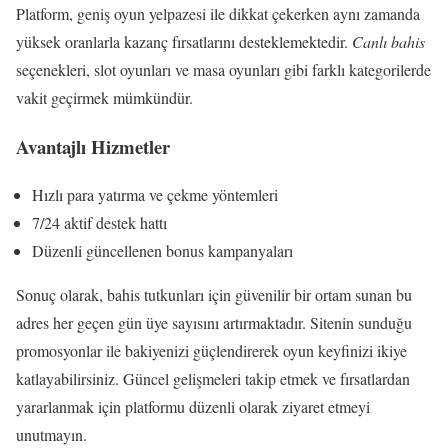
Platform, geniş oyun yelpazesi ile dikkat çekerken aynı zamanda
yüksek oranlarla kazanç fırsatlarını desteklemektedir.
Canlı bahis
seçenekleri, slot oyunları ve masa oyunları gibi farklı kategorilerde
vakit geçirmek mümkündür.
Avantajlı Hizmetler
Hızlı para yatırma ve çekme yöntemleri
7/24 aktif destek hattı
Düzenli güncellenen bonus kampanyaları
Sonuç olarak, bahis tutkunları için güvenilir bir ortam sunan bu
adres her geçen gün üye sayısını artırmaktadır. Sitenin sunduğu
promosyonlar ile bakiyenizi güçlendirerek oyun keyfinizi ikiye
katlayabilirsiniz. Güncel gelişmeleri takip etmek ve fırsatlardan
yararlanmak için platformu düzenli olarak ziyaret etmeyi
unutmayın.